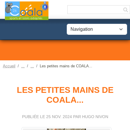
Panneau de gestion des cookies
Accueil
Les petites mains de COALA...
LES PETITES MAINS DE
COALA...
PUBLIÉE LE
25 NOV. 2024
PAR HUGO NIVON