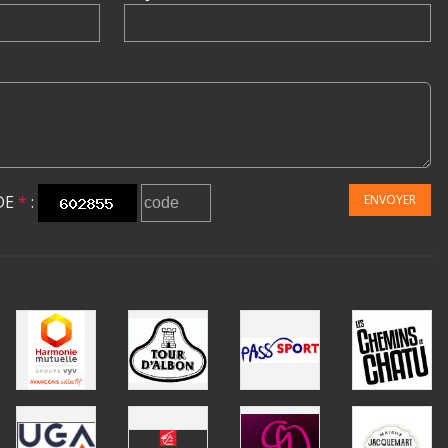
DE
*
:
ENVOYER