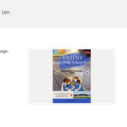
À 18H
éage.