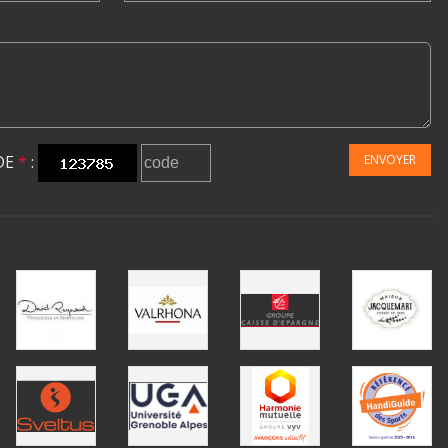
DE
*
:
ENVOYER